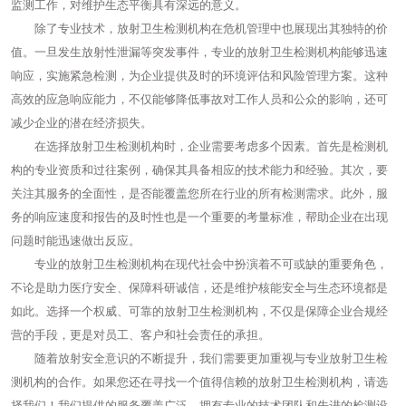
监测工作，对维护生态平衡具有深远的意义。
除了专业技术，放射卫生检测机构在危机管理中也展现出其独特的价
值。一旦发生放射性泄漏等突发事件，专业的放射卫生检测机构能够迅速
响应，实施紧急检测，为企业提供及时的环境评估和风险管理方案。这种
高效的应急响应能力，不仅能够降低事故对工作人员和公众的影响，还可
减少企业的潜在经济损失。
在选择放射卫生检测机构时，企业需要考虑多个因素。首先是检测机
构的专业资质和过往案例，确保其具备相应的技术能力和经验。其次，要
关注其服务的全面性，是否能覆盖您所在行业的所有检测需求。此外，服
务的响应速度和报告的及时性也是一个重要的考量标准，帮助企业在出现
问题时能迅速做出反应。
专业的放射卫生检测机构在现代社会中扮演着不可或缺的重要角色，
不论是助力医疗安全、保障科研诚信，还是维护核能安全与生态环境都是
如此。选择一个权威、可靠的放射卫生检测机构，不仅是保障企业合规经
营的手段，更是对员工、客户和社会责任的承担。
随着放射安全意识的不断提升，我们需要更加重视与专业放射卫生检
测机构的合作。如果您还在寻找一个值得信赖的放射卫生检测机构，请选
择我们！我们提供的服务覆盖广泛，拥有专业的技术团队和先进的检测设