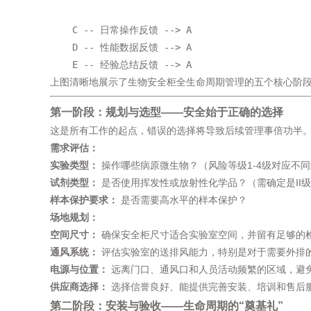
    C -- 日常操作反馈 --> A

    D -- 性能数据反馈 --> A

    E -- 经验总结反馈 --> A
上图清晰地展示了生物安全柜全生命周期管理的五个核心阶
第一阶段：规划与选型——安全始于正确的选择
这是所有工作的起点，错误的选择将导致后续管理事倍功半
需求评估：
实验类型：
​ 操作哪些病原微生物？（风险等级1-4级对应不
试剂类型：
​ 是否使用挥发性或放射性化学品？（需确定是II级
样本保护要求：
​ 是否需要高水平的样本保护？
场地规划：
空间尺寸：
​ 确保安全柜尺寸适合实验室空间，并留有足够的
通风系统：
​ 评估实验室的送排风能力，特别是对于需要外排的I
电源与位置：
​ 远离门口、通风口和人员活动频繁的区域，避
供应商选择：
​ 选择信誉良好、能提供完善安装、培训和售后
第二阶段：安装与验收——生命周期的“奠基礼”