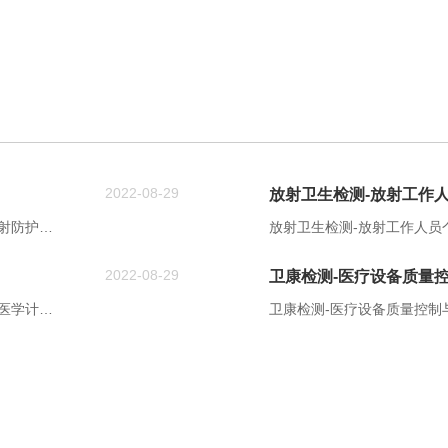
2022-08-29
放射卫生检测-放射工作
射防护性
放射卫生检测-放射工作人员
普通X射
人剂量监测，以了解放射工
2022-08-29
卫康检测-医疗设备质量
后装治疗
人员的安全提供保障，为卫
疗装、
担X射线、γ射线个人剂量检
医学计量
卫康检测-医疗设备质量控制
密封源工作
测工作经
设备质量控制与安全管理技
量管理体
顾问来指
截至目前
开展业