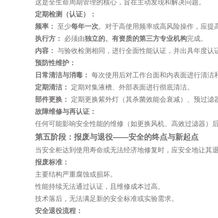
这是全生命周期管理的核心，旨在主动发现和解决问题。
定期检测（认证）：
频率：
​ 至少
每年一次
。对于高使用频率或高风险操作，应提
执行方：
​ 必须由
独立的、有资质的第三方专业机构
完成。
内容：
​ 与验收检测相同，进行全面性能认证，并出具年度认证
预防性维护：
日常清洁与消毒：
​ 每次使用后对工作台面和内表面进行清洁
定期清洁：
​ 定期对集液槽、外部表面进行彻底清洁。
部件更换：
​ 定期更换紫外灯（其杀菌效能会衰减）、预过滤
故障维修与再认证：
任何可能影响安全性能的维修（如更换风机、高效过滤器）
第五阶段：报废与退役——安全的终点与新起点
当安全柜达到使用寿命或无法经济地修复时，应安全地让其
报废标准：
主要结构严重腐蚀或损坏。
性能持续无法通过认证，且维修成本过高。
技术落后，无法满足新的安全标准或实验需求。
安全退役流程：