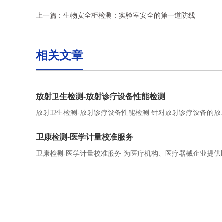
上一篇：
生物安全柜检测：实验室安全的第一道防线
相关文章
放射卫生检测-放射诊疗设备性能检测
放射卫生检测-放射诊疗设备性能检测 针对放射诊疗设备的放
能进行检测，包括验收检测、状态检测、稳定性检测。可承担
卫康检测-医学计量校准服务
线机、CR、DR、CT、DSA、乳腺摄影机、X射线治疗机、γ
机、钴-60远距离治疗机、医用电子加速器、立体定向放射治
卫康检测-医学计量校准服务 为医疗机构、医疗器械企业提供
SPECT/SPECT-CT、PET/PET-CT、射线装置工作场所、
校准服务 技术、人才优势： 公司拥有一批专业理论扎实，检
场所、非密封源工作场所的放射卫生防护检测。
验丰富的高级技术人员和管理人员，并依托卓越的实验室质
系平台，拥有一批来自国内权威的生物安全、放射卫生专家/
导实验室的发展，部分专家曾参与相关标准的起草与修订。
在北京市、浙江省、江苏省、陕西省、安徽省、福建省等地