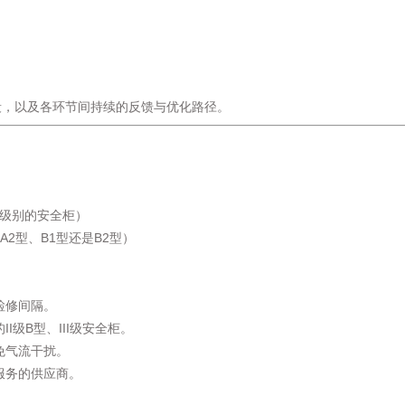
段，以及各环节间持续的反馈与优化路径。
。
同级别的安全柜）
A2型、B1型还是B2型）
检修间隔。
I级B型、III级安全柜。
免气流干扰。
服务的供应商。