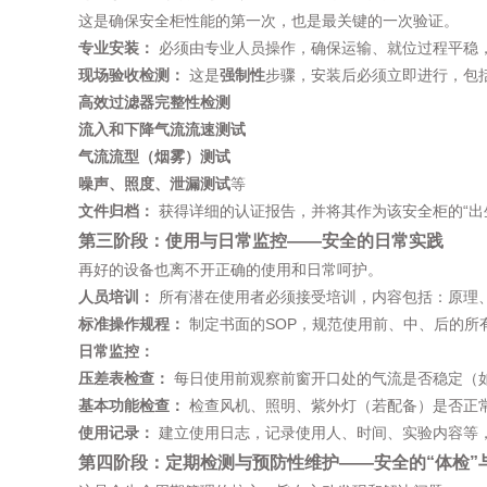
这是确保安全柜性能的第一次，也是最关键的一次验证。
专业安装：
​ 必须由专业人员操作，确保运输、就位过程平
现场验收检测：
​ 这是
强制性
步骤，安装后必须立即进行，包
高效过滤器完整性检测
流入和下降气流流速测试
气流流型（烟雾）测试
噪声、照度、泄漏测试
等
文件归档：
​ 获得详细的认证报告，并将其作为该安全柜的“
第三阶段：使用与日常监控——安全的日常实践
再好的设备也离不开正确的使用和日常呵护。
人员培训：
​ 所有潜在使用者必须接受培训，内容包括：原
标准操作规程：
​ 制定书面的SOP，规范使用前、中、后的所
日常监控：
压差表检查：
​ 每日使用前观察前窗开口处的气流是否稳定（
基本功能检查：
​ 检查风机、照明、紫外灯（若配备）是否正
使用记录：
​ 建立使用日志，记录使用人、时间、实验内容等
第四阶段：定期检测与预防性维护——安全的“体检”与