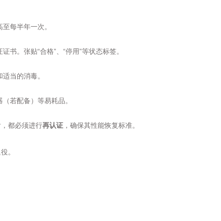
高至每半年一次。
证书。张贴“合格”、“停用”等状态标签。
和适当的消毒。
器（若配备）等易耗品。
后，都必须进行
再认证
，确保其性能恢复标准。
退役。