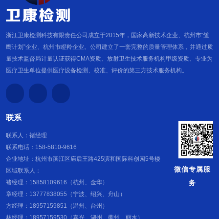
浙江卫康检测科技有限责任公司成立于2015年，国家高新技术企业、杭州市“雏
鹰计划”企业、杭州市瞪羚企业。公司建立了一套完整的质量管理体系，并通过质
量技术监督局计量认证获得CMA资质、放射卫生技术服务机构甲级资质、专业为
医疗卫生单位提供医疗设备检测、校准、评价的第三方技术服务机构。
联系
联系人：褚经理
联系电话：158-5810-9616
企业地址：杭州市滨江区庙后王路425滨和国际科创园5号楼
微信专属服
区域联系人：
务
褚经理：15858109616（杭州、金华）
章经理：13777838055（宁波、绍兴、舟山）
方经理：18957159851（温州、台州）
林经理：18957159530（嘉兴、湖州、衢州、丽水）