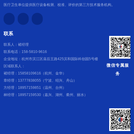
权汇总表 序号 专利名称 专利申请号 （登记号） 类别 1 一种X射
医疗卫生单位提供医疗设备检测、校准、评价的第三方技术服务机构。
线设备辐射剂量水平测试装置 ZL 201920688354.8 实用新型专
利 2 一种放射诊疗设备的放射防护性能检测设备 ZL
201920687191.1 实用新型专利 3 一种基于X射线的探伤仪辐射
剂量检测装置 ZL 201920688546.9 实用新型专利 4 一种外照射
个人剂量监测装置 ZL 201920688351.4 实用新型专利 5 一种电
联系
子式个人剂量计 ZL 201920687919.0 实用新型专利 6 一种放射
联系人：褚经理
诊疗自动防护装置 ZL 201920687359.9 实用新型专利 7 一种手
联系电话：158-5810-9616
术室环境检测设备 ZL 201922401405.7 实用新型专利 8 一种多
功能洁净工作台检测设备 ZL 201922401483.7 实用新型专利 9
企业地址：杭州市滨江区庙后王路425滨和国际科创园5号楼
一种高压灭菌锅病菌检测设备 ZL 201922401490.7 实用新型专
微信专属服
区域联系人：
利 10 一种便于操作的生物安全柜检测设备 ZL
务
褚经理：15858109616（杭州、金华）
201922401557.7 实用新型专利 11 一种放射设备检测安全保护
章经理：13777838055（宁波、绍兴、舟山）
装置 ZL 201922401506.4 实用新型专利 12 高致病性病原微生
方经理：18957159851（温州、台州）
物运输智能生物安全运输箱 ZL 202020226454.1 实用新型专利
林经理：18957159530（嘉兴、湖州、衢州、丽水）
13 一种智能生物安全运输箱 ZL 202020227061.2 实用新型专
利 14 浙江继教报名系统 2019SR0484669 软著 15 放射卫生人
员在线培训系统 2019SR0484678 软著 16 第三方检测系统
2019SR0114059 软著