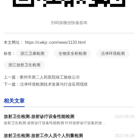
扫码加微信快速咨询
本文网址： https://cwkjc.com/news/1133.html
标签：
浙江卫康检测
生物安全柜检测
洁净环境检测
浙江放射卫生检测
上一篇：
衢州市第二人民医院竣工验收公示
下一篇：
洁净环境检测技术发展与行业应用现状
相关文章
放射卫生检测-放射诊疗设备性能检测
2022-08-29
放射卫生检测-放射诊疗设备性能检测 针对放射诊疗设备的放射
防护性能进行检测，包括验收检测、状态检测、稳定性检测。可
放射卫生检测-放射工作人员个人剂量检测
2022-08-29
承担普通X射线机、CR、DR、CT、DSA、乳腺摄影机、X射线