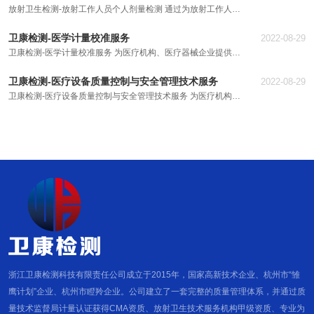
放射卫生检测-放射工作人员个人剂量检测 通过为放射工作人员
治疗机、γ后装治疗机、钴-60远距离治疗机、医用电子加速器、
提供个人剂量监测，以了解放射工作人员的每个周期剂量当量，
立体定向放射治疗装、SPECT/SPECT-CT、PET/PET-CT、射
卫康检测-医学计量校准服务
2022-08-29
为放射工作人员的安全提供保障，为卫生行政部门监督检查提供
线装置工作场所、密封源工作场所、非密封源工作场所的放射卫
卫康检测-医学计量校准服务 为医疗机构、医疗器械企业提供医
技术依据。可承担X射线、γ射线个人剂量检测项目。
生防护检测。
学计量校准服务 技术、人才优势： 公司拥有一批专业理论扎
卫康检测-医疗设备质量控制与安全管理技术服务
2022-08-29
实，检测工作经验丰富的高级技术人员和管理人员，并依托卓越
卫康检测-医疗设备质量控制与安全管理技术服务 为医疗机构提
的实验室质量管理体系平台，拥有一批来自国内权威的生物安
供医疗设备质量控制与安全管理技术服务
全、放射卫生专家/顾问来指导实验室的发展，部分专家曾参与
相关标准的起草与修订。截至目前在北京市、浙江省、江苏省、
陕西省、安徽省、福建省等地开展业务，和北京市人民医院、北
京大学附属第一医院、浙江大学医学院附属第一医院、浙江大学
医学院附属邵逸夫医院、浙江省肿瘤医院、温州医科大学附属第
二医院、浙江省立同德医院、安徽省疾病预防控制中心等3000
多家省、市、县级医疗卫生卫生单位合作。 检测设备优势： 公
司拥有与检测项目相适应的先进检测仪器和精良的实验室装备，
拥有如德国IBA、美国FLUKE 、瑞典RTI、台湾TES、德国MED
等公司的160余套专用检测设备,并依据国家标准定期校验，确保
检测数据准确可靠。 知识产权优势： 公司自主研发了各种相关
的检测设备及保护装置，获得了13项实用新型专利；并开发了
浙江卫康检测科技有限责任公司成立于2015年，国家高新技术企业、杭州市“雏
检测系统及在线教育培训系统，获得了3项软著证书，令检测更
鹰计划”企业、杭州市瞪羚企业。公司建立了一套完整的质量管理体系，并通过质
高效、更安全、更精确。 具体知识产权情况见表1。 表1 知识产
量技术监督局计量认证获得CMA资质、放射卫生技术服务机构甲级资质、专业为