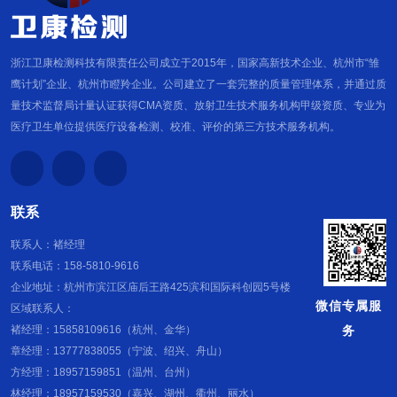
浙江卫康检测科技有限责任公司成立于2015年，国家高新技术企业、杭州市“雏
鹰计划”企业、杭州市瞪羚企业。公司建立了一套完整的质量管理体系，并通过质
量技术监督局计量认证获得CMA资质、放射卫生技术服务机构甲级资质、专业为
医疗卫生单位提供医疗设备检测、校准、评价的第三方技术服务机构。
联系
联系人：褚经理
联系电话：158-5810-9616
企业地址：杭州市滨江区庙后王路425滨和国际科创园5号楼
微信专属服
区域联系人：
务
褚经理：15858109616（杭州、金华）
章经理：13777838055（宁波、绍兴、舟山）
方经理：18957159851（温州、台州）
林经理：18957159530（嘉兴、湖州、衢州、丽水）