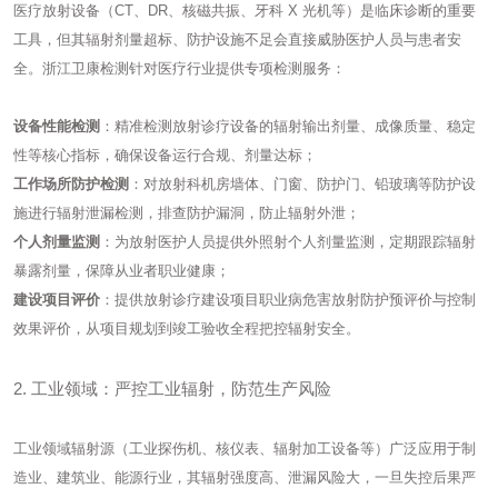
医疗放射设备（CT、DR、核磁共振、牙科 X 光机等）是临床诊断的重要
工具，但其辐射剂量超标、防护设施不足会直接威胁医护人员与患者安
全。浙江卫康检测针对医疗行业提供专项检测服务：
设备性能检测
：精准检测放射诊疗设备的辐射输出剂量、成像质量、稳定
性等核心指标，确保设备运行合规、剂量达标；
工作场所防护检测
：对放射科机房墙体、门窗、防护门、铅玻璃等防护设
施进行辐射泄漏检测，排查防护漏洞，防止辐射外泄；
个人剂量监测
：为放射医护人员提供外照射个人剂量监测，定期跟踪辐射
暴露剂量，保障从业者职业健康；
建设项目评价
：提供放射诊疗建设项目职业病危害放射防护预评价与控制
效果评价，从项目规划到竣工验收全程把控辐射安全。
2. 工业领域：严控工业辐射，防范生产风险
工业领域辐射源（工业探伤机、核仪表、辐射加工设备等）广泛应用于制
造业、建筑业、能源行业，其辐射强度高、泄漏风险大，一旦失控后果严