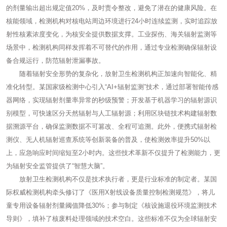
的剂量输出超出规定值20%，及时责令整改，避免了潜在的健康风险。在
核能领域，检测机构对核电站周边环境进行24小时连续监测，实时追踪放
射性核素浓度变化，为核安全提供数据支撑。工业探伤、海关辐射监测等
场景中，检测机构同样发挥着不可替代的作用，通过专业检测确保辐射设
备合规运行，防范辐射泄漏事故。
随着辐射安全形势的复杂化，放射卫生检测机构正加速向智能化、精
准化转型。某国家级检测中心引入“AI+辐射监测”技术，通过部署智能传感
器网络，实现辐射剂量率异常的秒级预警；开发基于机器学习的辐射源识
别模型，可快速区分天然辐射与人工辐射源；利用区块链技术构建辐射数
据溯源平台，确保监测数据不可篡改、全程可追溯。此外，便携式辐射检
测仪、无人机辐射巡查系统等创新装备的普及，使检测效率提升50%以
上，应急响应时间缩短至2小时内。这些技术革新不仅提升了检测能力，更
为辐射安全监管提供了“智慧大脑”。
放射卫生检测机构不仅是技术执行者，更是行业标准的制定者。某国
际权威检测机构牵头修订了《医用X射线设备质量控制检测规范》，将儿
童专用设备辐射剂量阈值降低30%；参与制定《核设施退役环境监测技术
导则》，填补了核废料处理领域的技术空白。这些标准不仅为全球辐射安