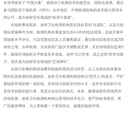
全管理提供了“中国方案”，更推动了检测技术的规范化、国际化发展。通过
参与国际原子能机构（IAEA）合作项目，中国检测机构的技术能力获得全
球认可，成为辐射安全领域的“标准引领者”。
在辐射事故面前，放射卫生检测机构是应急处置的“先遣队”。以某次核
电站泄漏事件为例，检测机构在事故发生后4小时内抵达现场，迅速开展环
境辐射水平评估、污染范围划定及人员撤离建议；通过移动实验室完成200
余份土壤、水样检测，为决策部门提供关键数据支撑；灾后持续跟踪监测3
年，确保区域辐射水平恢复至本底值。这种“召之即来、战之必胜”的专业能
力，使其成为辐射安全领域的“定海神针”。
从医疗影像的精准诊断到核能利用的清洁转型，从工业探伤的质量保
障到应急救援的快速响应，放射卫生检测机构始终以“把关人”的姿态，守护
着辐射环境的每一道防线。在科技与风险交织的今天，这些专业机构不仅
是技术创新的践行者，更是社会信任的基石。未来，随着辐射应用场景的
持续拓展，放射卫生检测机构将以更强的技术实力、更严的标准规范、更
广的服务网络，为人类构建一个更加安全、健康的辐射环境。